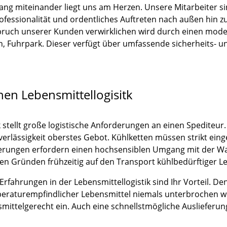
g miteinander liegt uns am Herzen. Unsere Mitarbeiter si
essionalität und ordentliches Auftreten nach außen hin z
ruch unserer Kunden verwirklichen wird durch einen mode
n, Fuhrpark. Dieser verfügt über umfassende sicherheits- u
chen Lebensmittellogisitk
k stellt große logistische Anforderungen an einen Spediteur
verlässigkeit oberstes Gebot. Kühlketten müssen strikt ein
erungen erfordern einen hochsensiblen Umgang mit der War
n Gründen frühzeitig auf den Transport kühlbedürftiger Leb
fahrungen in der Lebensmittellogistik sind Ihr Vorteil. De
peraturempfindlicher Lebensmittel niemals unterbrochen 
mittelgerecht ein. Auch eine schnellstmögliche Auslieferu