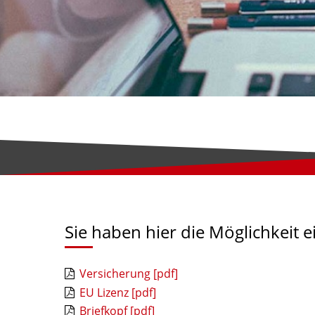
Sie haben hier die Möglichkeit 
Versicherung [pdf]
EU Lizenz [pdf]
Briefkopf [pdf]