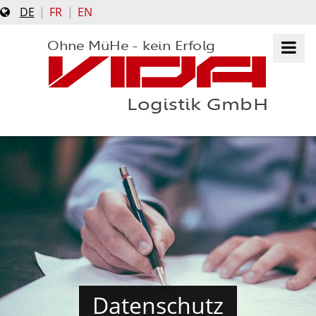
DE
FR
EN
Ohne MüHe - kein Erfolg
VIDA
Logistik GmbH
UNTERNEHMEN
UNSERE PARTNER
KARRIERE
DOWNLOADS
LEISTUNGEN
Datenschutz
SERVICE