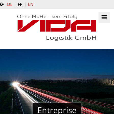
DE
FR
EN
Ohne MüHe - kein Erfolg
VIDA
Logistik GmbH
UNTERNEHMEN
UNSERE PARTNER
KARRIERE
DOWNLOADS
LEISTUNGEN
Entreprise
SERVICE